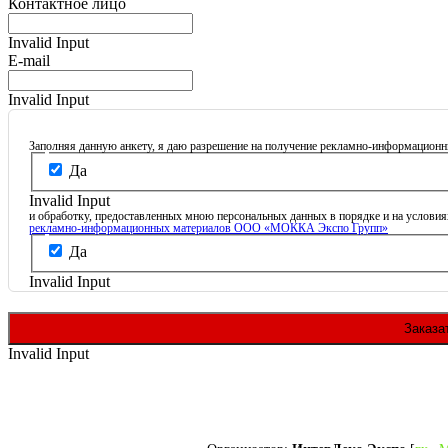
Контактное лицо
Invalid Input
E-mail
Invalid Input
Заполняя данную анкету, я даю разрешение на получение рекламно-информацион
Да
Invalid Input
и обработку, предоставленных мною персональных данных в порядке и на условия
рекламно-информационных материалов ООО «МОККА Экспо Групп»
Да
Invalid Input
Заказа
Invalid Input