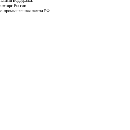
альная поддержка:
омторг России
во-промышленная палата РФ