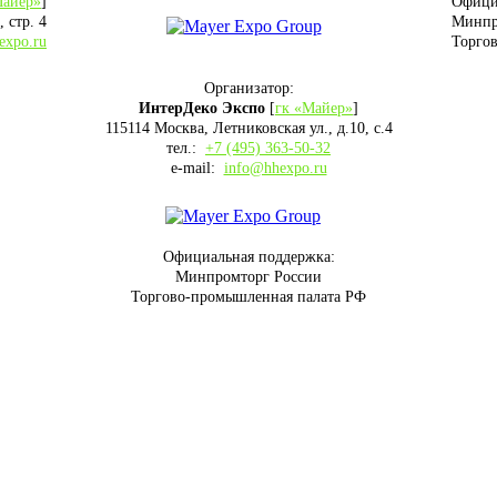
Майер»
]
Офици
 стр. 4
Минпр
expo.ru
Торго
Организатор:
ИнтерДеко Экспо
[
гк «Майер»
]
115114 Москва, Летниковская ул., д.10, с.4
тел.:
+7 (495) 363-50-32
e-mail:
info@hhexpo.ru
Официальная поддержка:
Минпромторг России
Торгово-промышленная палата РФ